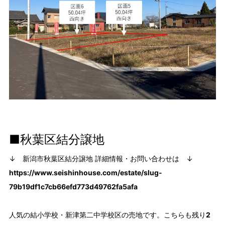
■秋葉区結分譲地
↓ 新潟市秋葉区結分譲地 詳細情報・お問い合わせは ↓
https://www.seishinhouse.com/estate/slug-
79b19df1c7cb66efd773d49762fa5afa
人気の結小学校・新津第二中学校区の売地です。こちらも残り
2