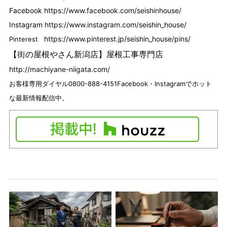
Facebook
https://www.facebook.com/seishinhouse/
Instagram
https://www.instagram.com/seishin_house/
https://www.pinterest.jp/seishin_house/pins/
Pinterest
【街の屋根やさん新潟店】
屋根工事専門店
http://machiyane-niigata.com/
お客様専用ダイヤル0800-888-4151
Facebook・
Instagramでホット
な最新情報配信中。