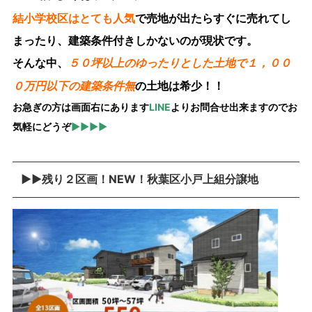
結小学校区はとても人気
で売地が出たらすぐに売れてし
まったり、建築条件付きしかないのが現状です。
そんな中、
５０坪以上のゆったりとした土地で１，００
の土地は希少！！
０万円以下の建築条件無
お急ぎの方は画面右にあります
LINE
よりお問合せ出来ますのでお
気軽にどうぞ
▶▶▶▶
▶▶残り２区画！NEW！秋葉区小戸上組分譲地