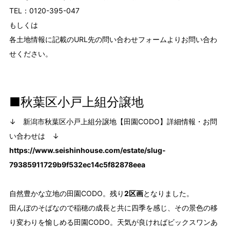
TEL：0120-395-047
もしくは
各土地情報に記載のURL先の問い合わせフォームよりお問い合わ
せください。
■秋葉区小戸上組分譲地
↓ 新潟市秋葉区小戸上組分譲地【田園CODO】詳細情報・お問
い合わせは ↓
https://www.seishinhouse.com/estate/slug-
79385911729b9f532ec14c5f82878eea
自然豊かな立地の田園CODO。残り
2区画
となりました。
田んぼのそばなので稲穂の成長と共に四季を感じ、その景色の移
り変わりを愉しめる田園CODO。天気が良ければビックスワンあ