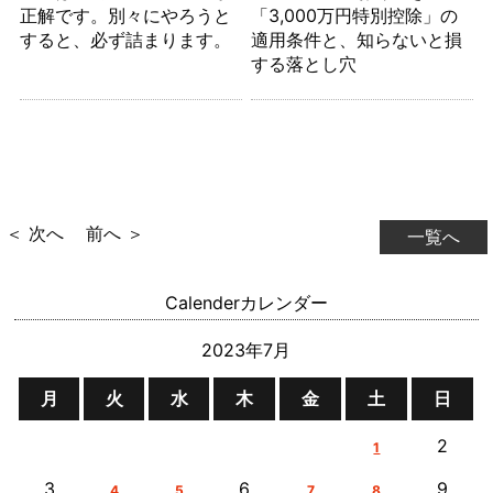
正解です。別々にやろうと
「3,000万円特別控除」の
すると、必ず詰まります。
適用条件と、知らないと損
する落とし穴
＜ 次へ
前へ ＞
一覧へ
Calender
カレンダー
2023年7月
月
火
水
木
金
土
日
2
1
3
6
9
4
5
7
8