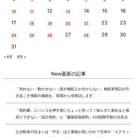
12
14
15
16
10
11
13
17
22
23
18
19
20
21
27
29
30
24
25
26
28
31
« 6月
8月 »
New
最新の記事
「売れない・動かせない・誰が相続人か分からない」相続未登記が引
き起こす地獄の連鎖を、現場から全部話します
「契約書」にハンコを押す前にちょっと待って！知らずに進めると後
戻りできない「設計契約」と「建築請負契約」の2段階手順の注意点
なぜ欧米の住まいは「中古」ほど価値が高いのか？日本の「スクラッ