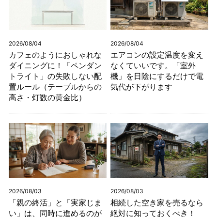
2026/08/04
2026/08/04
カフェのようにおしゃれな
エアコンの設定温度を変え
ダイニングに！「ペンダン
なくていいです。「室外
トライト」の失敗しない配
機」を日陰にするだけで電
置ルール（テーブルからの
気代が下がります
高さ・灯数の黄金比）
2026/08/03
2026/08/03
「親の終活」と「実家じま
相続した空き家を売るなら
い」は、同時に進めるのが
絶対に知っておくべき！