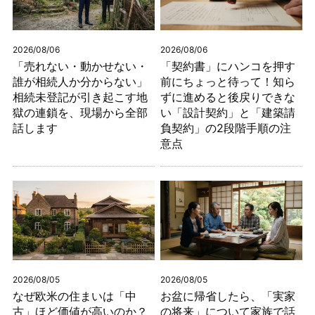
2026/08/06
2026/08/06
「売れない・動かせない・
「契約書」にハンコを押す
誰が相続人か分からない」
前にちょっと待って！知ら
相続未登記が引き起こす地
ずに進めると後戻りできな
獄の連鎖を、現場から全部
い「設計契約」と「建築請
話します
負契約」の2段階手順の注
意点
2026/08/05
2026/08/05
なぜ欧米の住まいは「中
お盆に帰省したら、「実家
古」ほど価値が高いのか？
の将来」について家族で話