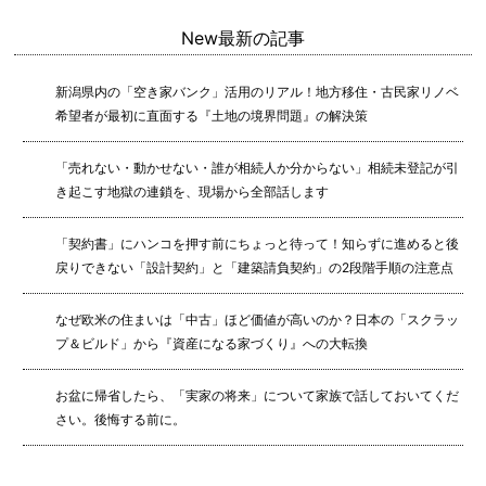
New
最新の記事
新潟県内の「空き家バンク」活用のリアル！地方移住・古民家リノベ
希望者が最初に直面する『土地の境界問題』の解決策
「売れない・動かせない・誰が相続人か分からない」相続未登記が引
き起こす地獄の連鎖を、現場から全部話します
「契約書」にハンコを押す前にちょっと待って！知らずに進めると後
戻りできない「設計契約」と「建築請負契約」の2段階手順の注意点
なぜ欧米の住まいは「中古」ほど価値が高いのか？日本の「スクラッ
プ＆ビルド」から『資産になる家づくり』への大転換
お盆に帰省したら、「実家の将来」について家族で話しておいてくだ
さい。後悔する前に。