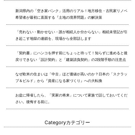
新潟県内の「空き家バンク」活用のリアル！地方移住・古民家リノベ
希望者が最初に直面する『土地の境界問題』の解決策
「売れない・動かせない・誰が相続人か分からない」相続未登記が引
き起こす地獄の連鎖を、現場から全部話します
「契約書」にハンコを押す前にちょっと待って！知らずに進めると後
戻りできない「設計契約」と「建築請負契約」の2段階手順の注意点
なぜ欧米の住まいは「中古」ほど価値が高いのか？日本の「スクラッ
プ＆ビルド」から『資産になる家づくり』への大転換
お盆に帰省したら、「実家の将来」について家族で話しておいてくだ
さい。後悔する前に。
Category
カテゴリー