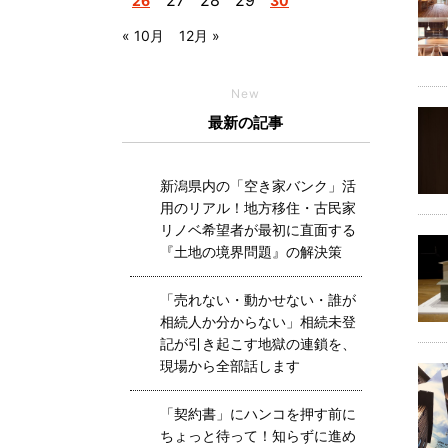
27
28
29
26
30
« 10月
12月 »
New
最新の記事
新潟県内の「空き家バンク」活
用のリアル！地方移住・古民家
リノベ希望者が最初に直面する
『土地の境界問題』の解決策
「売れない・動かせない・誰が
相続人か分からない」相続未登
記が引き起こす地獄の連鎖を、
現場から全部話します
「契約書」にハンコを押す前に
ちょっと待って！知らずに進め