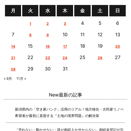
月
火
水
木
金
土
日
4
5
6
1
2
3
7
10
11
12
13
8
9
15
18
19
14
16
17
20
22
25
27
21
23
24
26
29
30
31
28
« 9月
11月 »
New
最新の記事
新潟県内の「空き家バンク」活用のリアル！地方移住・古民家リノベ
希望者が最初に直面する『土地の境界問題』の解決策
「売れない・動かせない・誰が相続人か分からない」相続未登記が引