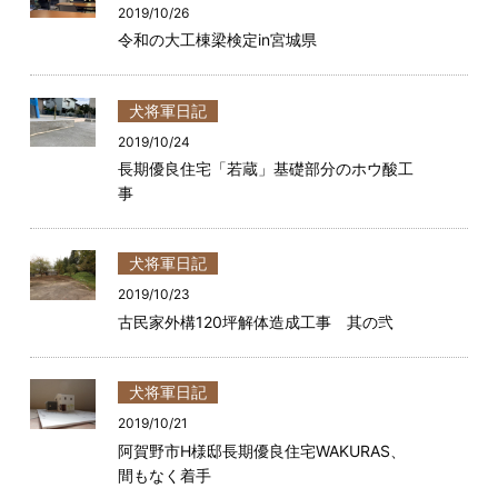
2019/10/26
令和の大工棟梁検定in宮城県
犬将軍日記
2019/10/24
長期優良住宅「若蔵」基礎部分のホウ酸工
事
犬将軍日記
2019/10/23
古民家外構120坪解体造成工事 其の弐
犬将軍日記
2019/10/21
阿賀野市H様邸長期優良住宅WAKURAS、
間もなく着手