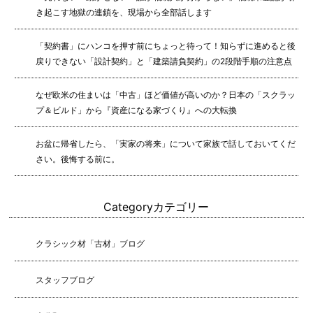
き起こす地獄の連鎖を、現場から全部話します
「契約書」にハンコを押す前にちょっと待って！知らずに進めると後
戻りできない「設計契約」と「建築請負契約」の2段階手順の注意点
なぜ欧米の住まいは「中古」ほど価値が高いのか？日本の「スクラッ
プ＆ビルド」から『資産になる家づくり』への大転換
お盆に帰省したら、「実家の将来」について家族で話しておいてくだ
さい。後悔する前に。
Category
カテゴリー
クラシック材「古材」ブログ
スタッフブログ