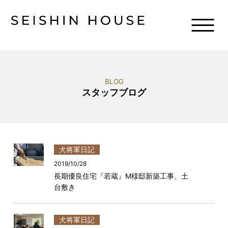
BLOG
スタッフブログ
犬将軍日記
2019/10/28
長期優良住宅『若蔵』M様邸新築工事、土
台敷き
犬将軍日記