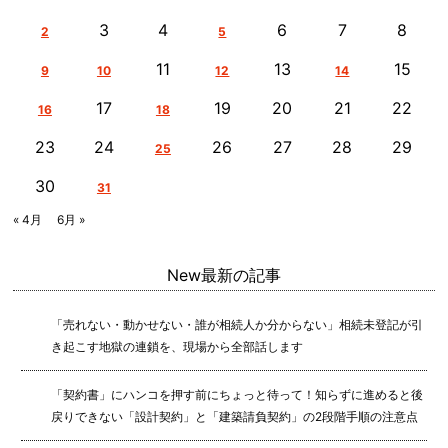
3
4
6
7
8
2
5
11
13
15
9
10
12
14
17
19
20
21
22
16
18
23
24
26
27
28
29
25
30
31
« 4月
6月 »
New
最新の記事
「売れない・動かせない・誰が相続人か分からない」相続未登記が引
き起こす地獄の連鎖を、現場から全部話します
「契約書」にハンコを押す前にちょっと待って！知らずに進めると後
戻りできない「設計契約」と「建築請負契約」の2段階手順の注意点