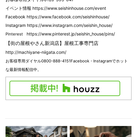
イベント情報
https://www.seishinhouse.com/event
Facebook
https://www.facebook.com/seishinhouse/
Instagram
https://www.instagram.com/seishin_house/
https://www.pinterest.jp/seishin_house/pins/
Pinterest
【街の屋根やさん新潟店】
屋根工事専門店
http://machiyane-niigata.com/
お客様専用ダイヤル0800-888-4151
Facebook・
Instagramでホット
な最新情報配信中。