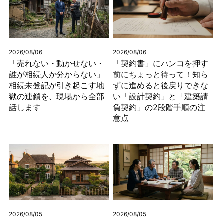
2026/08/06
2026/08/06
「売れない・動かせない・
「契約書」にハンコを押す
誰が相続人か分からない」
前にちょっと待って！知ら
相続未登記が引き起こす地
ずに進めると後戻りできな
獄の連鎖を、現場から全部
い「設計契約」と「建築請
話します
負契約」の2段階手順の注
意点
2026/08/05
2026/08/05