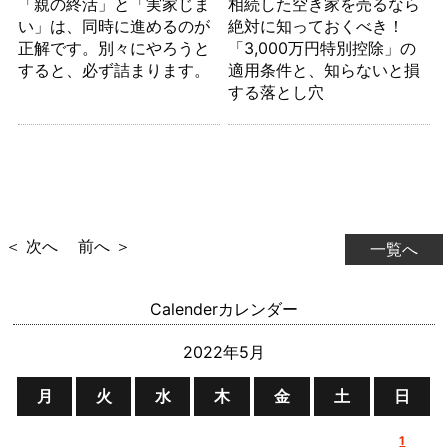
「親の終活」と「実家じま
相続した空き家を売るなら
い」は、同時に進めるのが
絶対に知っておくべき！
正解です。別々にやろうと
「3,000万円特別控除」の
すると、必ず詰まります。
適用条件と、知らないと損
する落とし穴
＜ 次へ
前へ ＞
一覧へ
Calender
カレンダー
2022年5月
月
火
水
木
金
土
日
1