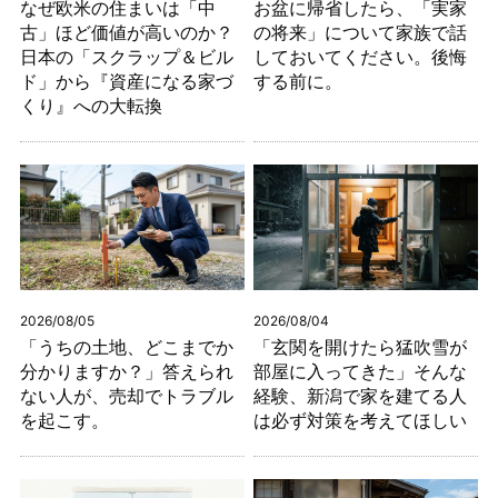
なぜ欧米の住まいは「中
お盆に帰省したら、「実家
古」ほど価値が高いのか？
の将来」について家族で話
日本の「スクラップ＆ビル
しておいてください。後悔
ド」から『資産になる家づ
する前に。
くり』への大転換
2026/08/05
2026/08/04
「うちの土地、どこまでか
「玄関を開けたら猛吹雪が
分かりますか？」答えられ
部屋に入ってきた」そんな
ない人が、売却でトラブル
経験、新潟で家を建てる人
を起こす。
は必ず対策を考えてほしい