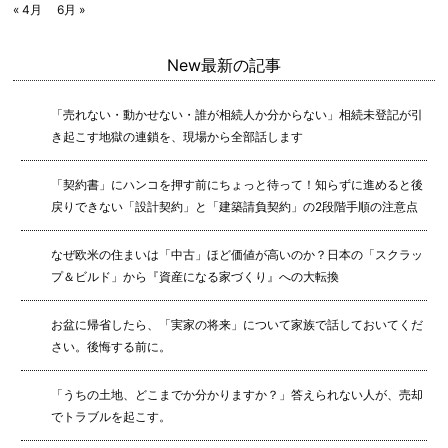
« 4月
6月 »
New
最新の記事
「売れない・動かせない・誰が相続人か分からない」相続未登記が引
き起こす地獄の連鎖を、現場から全部話します
「契約書」にハンコを押す前にちょっと待って！知らずに進めると後
戻りできない「設計契約」と「建築請負契約」の2段階手順の注意点
なぜ欧米の住まいは「中古」ほど価値が高いのか？日本の「スクラッ
プ＆ビルド」から『資産になる家づくり』への大転換
お盆に帰省したら、「実家の将来」について家族で話しておいてくだ
さい。後悔する前に。
「うちの土地、どこまでか分かりますか？」答えられない人が、売却
でトラブルを起こす。