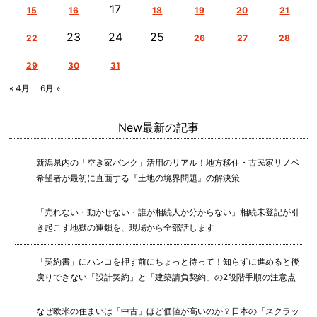
17
15
16
18
19
20
21
23
24
25
22
26
27
28
29
30
31
« 4月
6月 »
New
最新の記事
新潟県内の「空き家バンク」活用のリアル！地方移住・古民家リノベ
希望者が最初に直面する『土地の境界問題』の解決策
「売れない・動かせない・誰が相続人か分からない」相続未登記が引
き起こす地獄の連鎖を、現場から全部話します
「契約書」にハンコを押す前にちょっと待って！知らずに進めると後
戻りできない「設計契約」と「建築請負契約」の2段階手順の注意点
なぜ欧米の住まいは「中古」ほど価値が高いのか？日本の「スクラッ