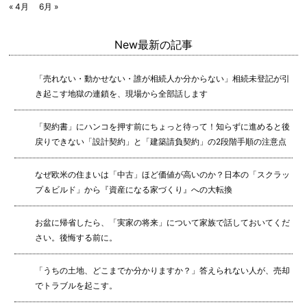
« 4月
6月 »
New
最新の記事
「売れない・動かせない・誰が相続人か分からない」相続未登記が引
き起こす地獄の連鎖を、現場から全部話します
「契約書」にハンコを押す前にちょっと待って！知らずに進めると後
戻りできない「設計契約」と「建築請負契約」の2段階手順の注意点
なぜ欧米の住まいは「中古」ほど価値が高いのか？日本の「スクラッ
プ＆ビルド」から『資産になる家づくり』への大転換
お盆に帰省したら、「実家の将来」について家族で話しておいてくだ
さい。後悔する前に。
「うちの土地、どこまでか分かりますか？」答えられない人が、売却
でトラブルを起こす。