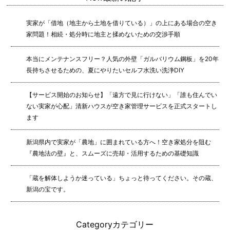
実家が「借地（地主から土地を借りている）」の上にある場合の空き
家問題！相続・処分時に地主と揉めないための交渉手順
本当にメンテナンスフリー？人気の外壁「ガルバリウム鋼板」を20年
長持ちさせるための、夏にやりたいセルフ水洗い洗浄DIY
【サービス開始のお知らせ】「遠方で見に行けない」「誰も住んでい
ない実家が心配」清新ハウスが空き家管理サービスを正式スタートし
ます
新潟県内で実家が「農地」に囲まれている方へ！空き家処分を阻む
『農地法の壁』と、スムーズに売却・活用するための基礎知識
「蔵を解体しようか迷っている」ちょっと待ってください。その蔵、
新潟の宝です。
Category
カテゴリー