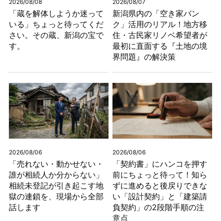
2026/08/08
2026/08/07
「蔵を解体しようか迷って
新潟県内の「空き家バン
いる」ちょっと待ってくだ
ク」活用のリアル！地方移
さい。その蔵、新潟の宝で
住・古民家リノベ希望者が
す。
最初に直面する『土地の境
界問題』の解決策
2026/08/06
2026/08/06
「売れない・動かせない・
「契約書」にハンコを押す
誰が相続人か分からない」
前にちょっと待って！知ら
相続未登記が引き起こす地
ずに進めると後戻りできな
獄の連鎖を、現場から全部
い「設計契約」と「建築請
話します
負契約」の2段階手順の注
意点