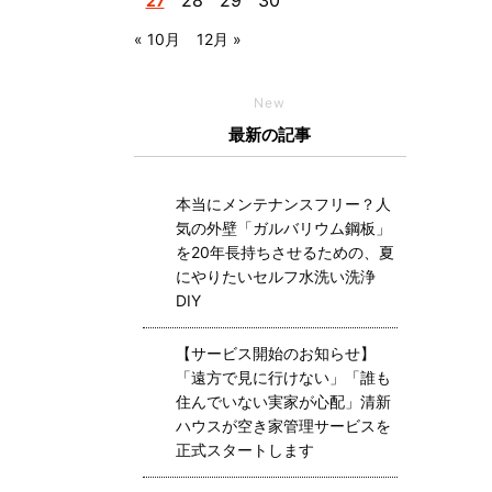
28
29
30
27
« 10月
12月 »
New
最新の記事
本当にメンテナンスフリー？人
気の外壁「ガルバリウム鋼板」
を20年長持ちさせるための、夏
にやりたいセルフ水洗い洗浄
DIY
【サービス開始のお知らせ】
「遠方で見に行けない」「誰も
住んでいない実家が心配」清新
ハウスが空き家管理サービスを
正式スタートします