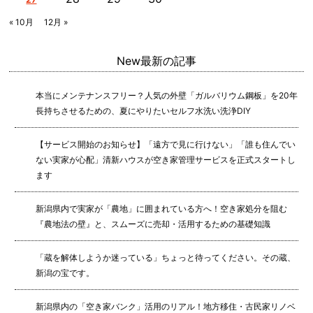
« 10月
12月 »
New
最新の記事
本当にメンテナンスフリー？人気の外壁「ガルバリウム鋼板」を20年
長持ちさせるための、夏にやりたいセルフ水洗い洗浄DIY
【サービス開始のお知らせ】「遠方で見に行けない」「誰も住んでい
ない実家が心配」清新ハウスが空き家管理サービスを正式スタートし
ます
新潟県内で実家が「農地」に囲まれている方へ！空き家処分を阻む
『農地法の壁』と、スムーズに売却・活用するための基礎知識
「蔵を解体しようか迷っている」ちょっと待ってください。その蔵、
新潟の宝です。
新潟県内の「空き家バンク」活用のリアル！地方移住・古民家リノベ