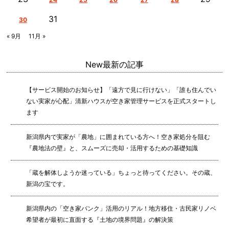
31
30
« 9月
11月 »
New
最新の記事
【サービス開始のお知らせ】「遠方で見に行けない」「誰も住んでい
ない実家が心配」清新ハウスが空き家管理サービスを正式スタートし
ます
新潟県内で実家が「農地」に囲まれている方へ！空き家処分を阻む
『農地法の壁』と、スムーズに売却・活用するための基礎知識
「蔵を解体しようか迷っている」ちょっと待ってください。その蔵、
新潟の宝です。
新潟県内の「空き家バンク」活用のリアル！地方移住・古民家リノベ
希望者が最初に直面する『土地の境界問題』の解決策