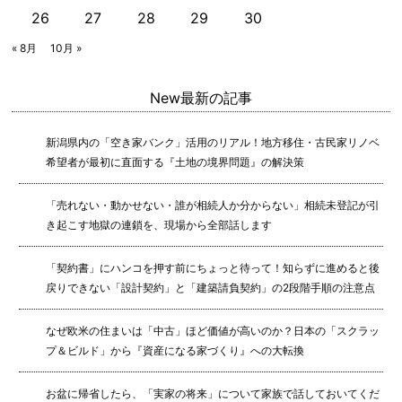
26
27
28
29
30
« 8月
10月 »
New
最新の記事
新潟県内の「空き家バンク」活用のリアル！地方移住・古民家リノベ
希望者が最初に直面する『土地の境界問題』の解決策
「売れない・動かせない・誰が相続人か分からない」相続未登記が引
き起こす地獄の連鎖を、現場から全部話します
「契約書」にハンコを押す前にちょっと待って！知らずに進めると後
戻りできない「設計契約」と「建築請負契約」の2段階手順の注意点
なぜ欧米の住まいは「中古」ほど価値が高いのか？日本の「スクラッ
プ＆ビルド」から『資産になる家づくり』への大転換
お盆に帰省したら、「実家の将来」について家族で話しておいてくだ