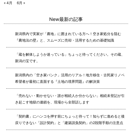
« 4月
6月 »
New
最新の記事
新潟県内で実家が「農地」に囲まれている方へ！空き家処分を阻む
『農地法の壁』と、スムーズに売却・活用するための基礎知識
「蔵を解体しようか迷っている」ちょっと待ってください。その蔵、
新潟の宝です。
新潟県内の「空き家バンク」活用のリアル！地方移住・古民家リノベ
希望者が最初に直面する『土地の境界問題』の解決策
「売れない・動かせない・誰が相続人か分からない」相続未登記が引
き起こす地獄の連鎖を、現場から全部話します
「契約書」にハンコを押す前にちょっと待って！知らずに進めると後
戻りできない「設計契約」と「建築請負契約」の2段階手順の注意点