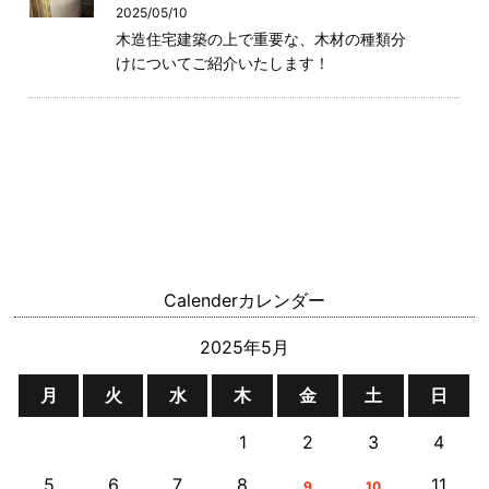
2025/05/10
木造住宅建築の上で重要な、木材の種類分
けについてご紹介いたします！
Calender
カレンダー
2025年5月
月
火
水
木
金
土
日
1
2
3
4
5
6
7
8
11
9
10