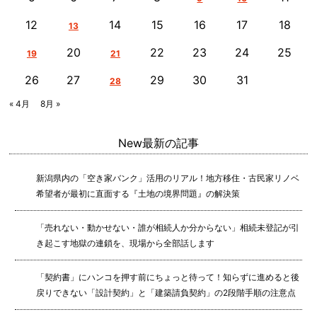
12
14
15
16
17
18
13
20
22
23
24
25
19
21
26
27
29
30
31
28
« 4月
8月 »
New
最新の記事
新潟県内の「空き家バンク」活用のリアル！地方移住・古民家リノベ
希望者が最初に直面する『土地の境界問題』の解決策
「売れない・動かせない・誰が相続人か分からない」相続未登記が引
き起こす地獄の連鎖を、現場から全部話します
「契約書」にハンコを押す前にちょっと待って！知らずに進めると後
戻りできない「設計契約」と「建築請負契約」の2段階手順の注意点