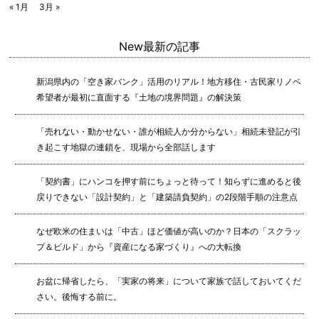
« 1月
3月 »
New
最新の記事
新潟県内の「空き家バンク」活用のリアル！地方移住・古民家リノベ
希望者が最初に直面する『土地の境界問題』の解決策
「売れない・動かせない・誰が相続人か分からない」相続未登記が引
き起こす地獄の連鎖を、現場から全部話します
「契約書」にハンコを押す前にちょっと待って！知らずに進めると後
戻りできない「設計契約」と「建築請負契約」の2段階手順の注意点
なぜ欧米の住まいは「中古」ほど価値が高いのか？日本の「スクラッ
プ＆ビルド」から『資産になる家づくり』への大転換
お盆に帰省したら、「実家の将来」について家族で話しておいてくだ
さい。後悔する前に。